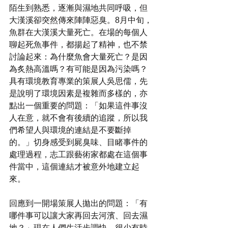
陌生到熟悉，逐漸與濕地共同呼吸，但
大漢溪卻突然傳來陣陣惡臭。8月中旬，
魚群在大漢溪大量死亡。在場的每個人
聊起死魚事件，都揚起了精神，也不禁
討論起來：為什麼魚會大量死亡？是因
為炙熱高溫嗎？有可能是因為污染嗎？
具有環境教育專業的策展人吳思儒，先
是說明了環境因素是複雜而多樣的，亦
點出一個重要的問題：「如果這件事沒
人在意，就不會有後續的追蹤，所以我
們希望人與環境的連結是不要斷掉
的。」切身感受到屍臭味、目睹事件的
處理過程，志工跟藝術家都處在這個事
件當中，這個連結才被意外地建立起
來。
回應到一開場策展人拋出的問題：「有
哪件事可以讓大家再回去河濱、回去濕
地？」現在人們生活步調快，很少有時