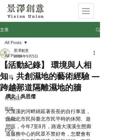
文章
All Posts
景澤創意
All Posts
2018年9月5日
【活動紀錄】 環境與人相
環境
知，共創濕地的藝術經驗 —
社區
跨越那道隔離濕地的牆
流域敘事
撰文｜吳思儒
社會設計
藍碳
大漢溪的河畔綿延著長長的自行車道，
是新北市民與臺北市民平時的休閒、遊
TNFD
憩區，今年7至8月，路過大漢溪生態廊
ESG
道服務中心的民眾不禁好奇，怎麼會有