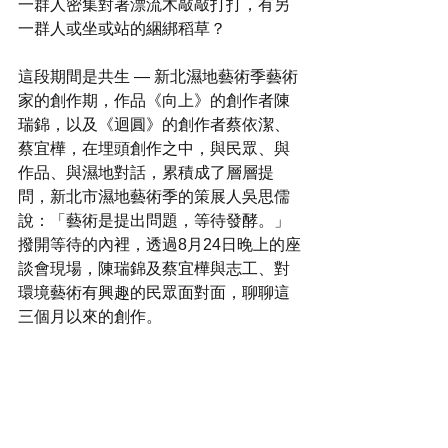
一群人密集對著漂流木敲敲打打，有另
一群人或坐或站的綑綁稻草？
這段期間是共生 — 新北濕地藝術季藝術
家的創作期，作品《向上》的創作者陳
瑞錦，以及《迴圓》的創作者蔡依潔、
蔡宜樺，在埋頭創作之中，與民眾、與
作品、與濕地對話，累積成了層層提
問，新北市濕地藝術季的策展人吳思儒
說：「藝術是提出問題，等待發酵。」
撥開等待的內裡，透過8月24日晚上的座
談會現場，陳瑞錦及蔡宜樺與志工、對
環境藝術有興趣的民眾面對面，聊聊這
三個月以來的創作。