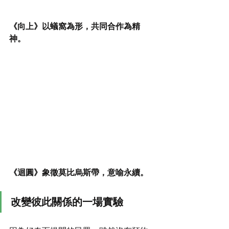
《向上》以蟻窩為形，共同合作為精
神。
《迴圓》象徵莫比烏斯帶，意喻永續。
改變彼此關係的一場實驗