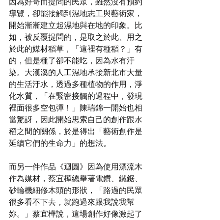
因為好奇而提問的民眾，雖然沒有預約
導覽，卻能接觸到濕地志工與藝術家，
開始漸漸建立起濕地與在地的印象。比
如，被反覆提問的，是取之於此、用之
於此的媒材稻草，「這裡有種稻？」有
的，但是種了卻不能吃，因為水有汙
染。大漢溪的人工濕地承接新北市大量
的生活汙水，透過多種植物的作用，淨
化水質，「在緊密接觸的過程中，發現
裡面很多空包彈！」陳瑞錦一開始也相
當驚訝，因此開始思索自己的創作跟水
稻之間的關係，於是得出「藝術創作是
延續它們的生命力」的想法。
而另一件作品《迴圓》因為使用漂流木
作為媒材，蔡宜樺總舉著電鑽、鐵鋸、
砂輪機細修木頭的形狀，「路過的民眾
很多看不下去，就跑過來跟我說我幫
妳。」蔡宜樺說，這場創作好像激起了