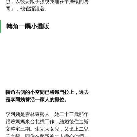
照，以後要跟子孫說我睡在半層樓的房
間」，他雀躍說著。
轉角一隅小攤販
轉角右側的小空間已將鐵門拉上，過去
是李阿姨養活一家人的攤位。
李阿姨是雲林東勢人，她二十三歲那年
跟著媽媽來台北找工作，結婚後住進斯
文整宅三期。生完大女兒，又懷上二兒
子之後，同住在整宅的丈人擔心他們一