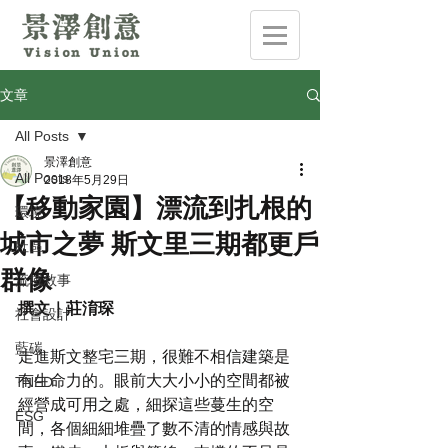
文章
All Posts
景澤創意
All Posts
2018年5月29日
【移動家園】漂流到扎根的
環境
城市之夢 斯文里三期都更戶
社區
群像
流域敘事
撰文｜莊淯琛
社會設計
藍碳
走進斯文整宅三期，很難不相信建築是
有生命力的。眼前大大小小的空間都被
TNFD
經營成可用之處，細探這些蔓生的空
ESG
間，各個細細堆疊了數不清的情感與故