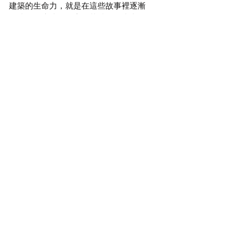
建築的生命力，就是在這些故事裡逐漸
長成的。這些在整宅角落蹦現的小空
間，其實在數十年的時間裡支撐著家
計，串聯著人與人之間的照顧與互助關
係。在管線的牽連、日常瑣碎的互動與
交換之間，溫熱的情感彷彿成為建築物
竄流的血液。
對林阿嬤口中的這些「艱苦人」而言，
說到底，不過都是為了日子，為了在都
市中創造一塊生存之地。那天林大哥看
著自家門前貼上點交完成的封條。他望
著膠帶封住鐵門，眼神靜默而悠長。他
必定也是在心裡慎重告別吧。