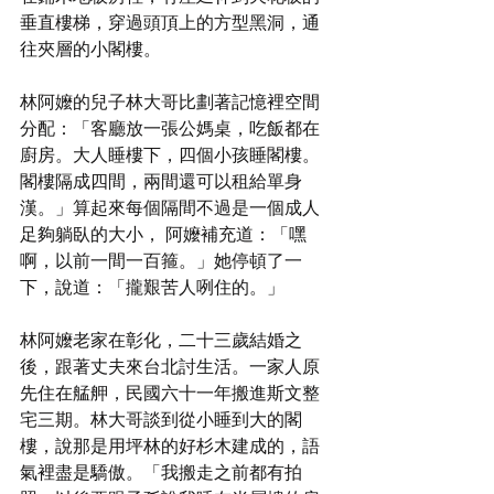
垂直樓梯，穿過頭頂上的方型黑洞，通
往夾層的小閣樓。
林阿嬤的兒子林大哥比劃著記憶裡空間
分配：「客廳放一張公媽桌，吃飯都在
廚房。大人睡樓下，四個小孩睡閣樓。
閣樓隔成四間，兩間還可以租給單身
漢。」算起來每個隔間不過是一個成人
足夠躺臥的大小， 阿嬤補充道：「嘿
啊，以前一間一百箍。」她停頓了一
下，說道：「攏艱苦人咧住的。」
林阿嬤老家在彰化，二十三歲結婚之
後，跟著丈夫來台北討生活。一家人原
先住在艋舺，民國六十一年搬進斯文整
宅三期。林大哥談到從小睡到大的閣
樓，說那是用坪林的好杉木建成的，語
氣裡盡是驕傲。「我搬走之前都有拍