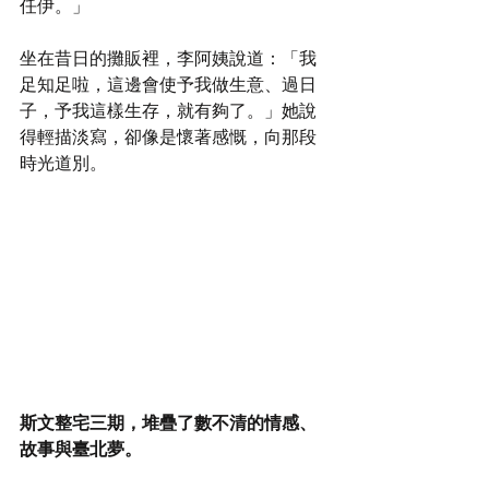
任伊。」
坐在昔日的攤販裡，李阿姨說道：「我
足知足啦，這邊會使予我做生意、過日
子，予我這樣生存，就有夠了。」她說
得輕描淡寫，卻像是懷著感慨，向那段
時光道別。
斯文整宅三期，堆疊了數不清的情感、
故事與臺北夢。