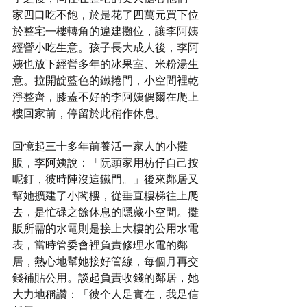
家四口吃不飽，於是花了四萬元買下位
於整宅一樓轉角的違建攤位，讓李阿姨
經營小吃生意。孩子長大成人後，李阿
姨也放下經營多年的冰果室、米粉湯生
意。拉開靛藍色的鐵捲門，小空間裡乾
淨整齊，膝蓋不好的李阿姨偶爾在爬上
樓回家前，停留於此稍作休息。
回憶起三十多年前養活一家人的小攤
販，李阿姨說：「阮頭家用枋仔自己按
呢釘，彼時陣沒這鐵門。」後來鄰居又
幫她擴建了小閣樓，從垂直樓梯往上爬
去，是忙碌之餘休息的隱藏小空間。攤
販所需的水電則是接上大樓的公用水電
表，當時管委會裡負責修理水電的鄰
居，熱心地幫她接好管線，每個月再交
錢補貼公用。談起負責收錢的鄰居，她
大力地稱讚：「彼个人足實在，我足信