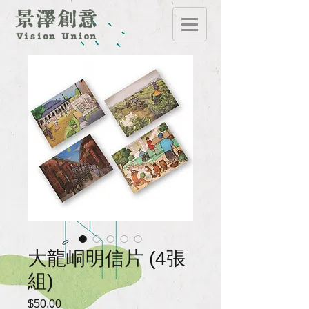
大龍峒明信片 (4張
組)
$50.00
價