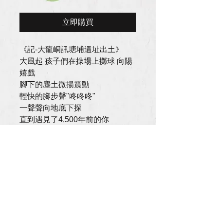
格
立即購買
《記-大龍峒訊塘埔遺址出土》
大風起 孩子們在操場上擲球 向陽
嬉戲
腳下的塵土微揚震動
輕快的腳步聲"咚咚咚"
一聲聲向地底下探
直到遇見了4,500年前的你
頂著數千年後同樣照拂我的那顆豔
陽
在沙洲水漥間 舉起石斧
劈斬出生活的位置
尺寸｜14.9*10.5cm
製造｜台灣