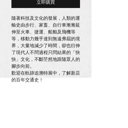
立即購買
隨著科技及文化的發展，人類的運
輸史由步行、家畜、自行車漸漸延
伸至火車、捷運、船舶及飛機等
等，移動力幾乎達到無遠弗屆的境
界，大量地減少了時間，卻也衍伸
了現代人不問過程只問結果的「快
快」文化，不斷茫然地跟隨眾人的
腳步向前。
歡迎在軌跡追溯特展中，了解新店
的百年交通史！
周邊商品熱烈販售中！
｜軌跡追溯特展｜ 票卡夾
規格：11 x 7.5 cm
材質：皮革
款式：仿萬新車票的票卡夾（也可