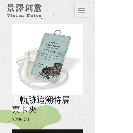
｜軌跡追溯特展｜
票卡夾
$299.00
價
格