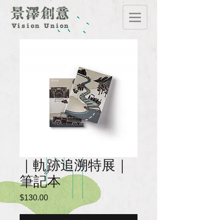
｜軌跡追溯特展｜
筆記本
$130.00
價
格