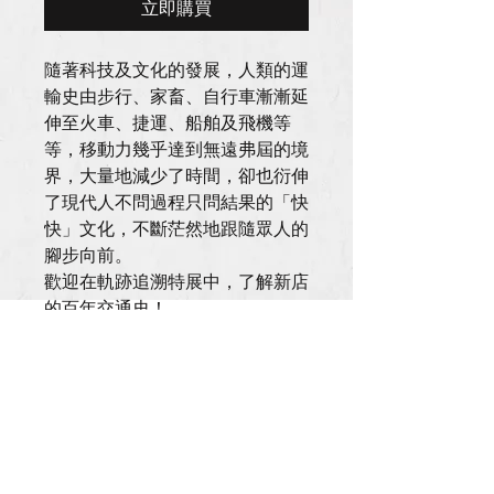
立即購買
隨著科技及文化的發展，人類的運
輸史由步行、家畜、自行車漸漸延
伸至火車、捷運、船舶及飛機等
等，移動力幾乎達到無遠弗屆的境
界，大量地減少了時間，卻也衍伸
了現代人不問過程只問結果的「快
快」文化，不斷茫然地跟隨眾人的
腳步向前。
歡迎在軌跡追溯特展中，了解新店
的百年交通史！
周邊商品熱烈販售中！
｜軌跡追溯特展｜筆記本
規格：A5 
裝訂方式：騎馬釘
內頁：空白頁