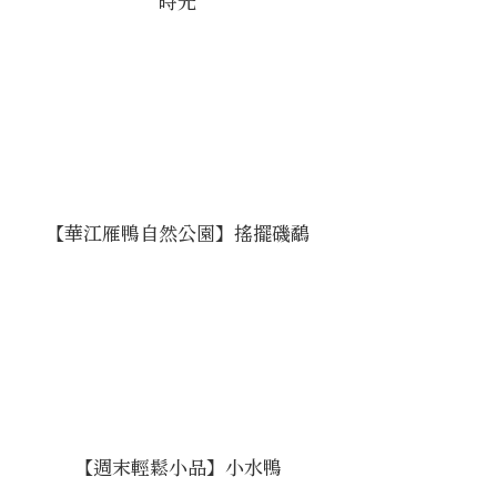
時光
【華江雁鴨自然公園】搖擺磯鷸
【週末輕鬆小品】小水鴨