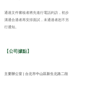
通過文件審核者將先進行電話約訪，初步
溝通合適者再安排面試，未通過者恕不另
行通知。
【公司據點】
主要辦公室 | 台北市中山區新生北路二段
129-2號 （捷運中山國小站）
生態實驗室 | 台北市大同區重慶北路三段
152巷12號 （捷運大橋頭站）