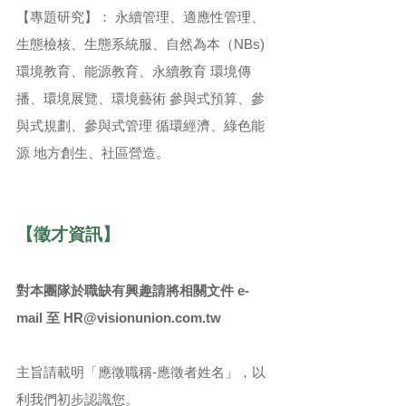
【專題研究】： 永續管理、適應性管理、
生態檢核、生態系統服、自然為本（NBs)
環境教育、能源教育、永續教育 環境傳
播、環境展覽、環境藝術 參與式預算、參
與式規劃、參與式管理 循環經濟、綠色能
源 地方創生、社區營造
​。
【
徵才資訊】
對本團隊於職缺有興趣請將相關文件 e-
mail 至
HR@visionunion.com.tw
主旨請載明「應徵職稱-應徵者姓名」，以
利我們初步認識您。