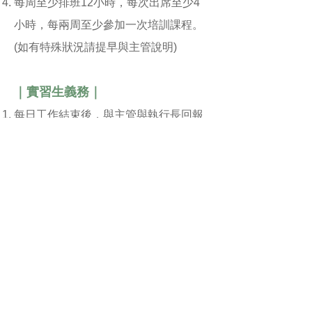
每周至少排班12小時，每次出席至少4
小時，每兩周至少參加一次培訓課程。
(如有特殊狀況請提早與主管說明)
｜實習生義務
｜
每日工作結束後，與主管與執行長回報
當日工作進度。
每周與主管面談工作進度，每月與執行
長面談工作進度。
每月繳交實習月報300字。​
實習結束需繳交實習心得並出席成果發
表會暨結業式。
｜實習生權益
｜