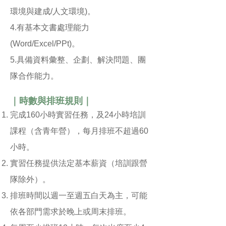
環境與建成/人文環境)。
4.有基本文書處理能力
(Word/Excel/PPt)。
5.具備資料彙整、企劃、解決問題、團
隊合作能力。
｜時數與排班規則｜
完成160小時實習任務，及24小時培訓
課程（含青年營），每月排班不超過60
小時。
實習任務提供法定基本薪資（培訓跟營
隊除外）。
排班時間以週一至週五白天為主，可能
依各部門需求於晚上或周末排班。