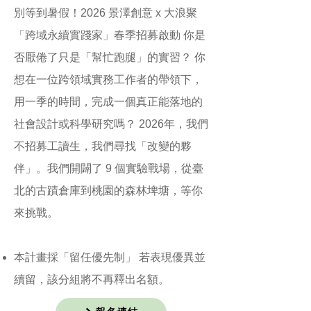
別等到暑假！2026 景澤創意 x 大浪聚
「跨域永續實踐家」春季招募啟動 你是
否厭倦了只是「幫忙跑腿」的實習？ 你
想在一位跨領域實務工作者的帶領下，
用一季的時間，完成一個真正能落地的
社會設計或科學研究嗎？ 2026年，我們
不招募工讀生，我們尋找「改變的夥
伴」。我們開闢了 9 個實驗戰場，從臺
北的古蹟倉庫到桃園的森林埤塘，等你
來挑戰。
本計畫採「留任優先制」 若表現優異並
續留，該分組將不再釋出名額。