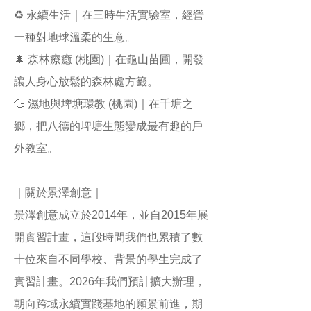
♻️ 永續生活｜在三時生活實驗室，經營
一種對地球溫柔的生意。
🌲 森林療癒 (桃園)｜在龜山苗圃，開發
讓人身心放鬆的森林處方籤。
🦆 濕地與埤塘環教 (桃園)｜在千塘之
鄉，把八德的埤塘生態變成最有趣的戶
外教室。
｜關於景澤創意｜​
景澤創意成立於2014年，並自2015年展
開實習計畫，這段時間我們也累積了數
十位來自不同學校、背景的學生完成了
實習計畫。2026年我們預計擴大辦理，
朝向跨域永續實踐基地的願景前進，期