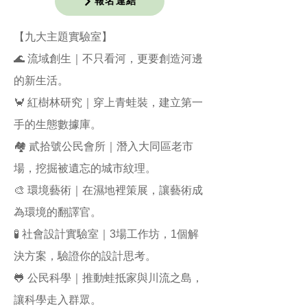
報名連結
【九大主題實驗室】
🌊 流域創生｜不只看河，更要創造河邊
的新生活。
🦀 紅樹林研究｜穿上青蛙裝，建立第一
手的生態數據庫。
🏘️ 貳拾號公民會所｜潛入大同區老市
場，挖掘被遺忘的城市紋理。
🎨 環境藝術｜在濕地裡策展，讓藝術成
為環境的翻譯官。
🧪 社會設計實驗室｜3場工作坊，1個解
決方案，驗證你的設計思考。
🐸 公民科學｜推動蛙抵家與川流之島，
讓科學走入群眾。