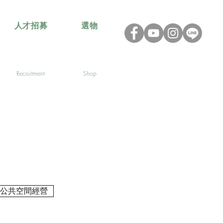
人才招募
選物
Recruitment
Shop
公共空間經營