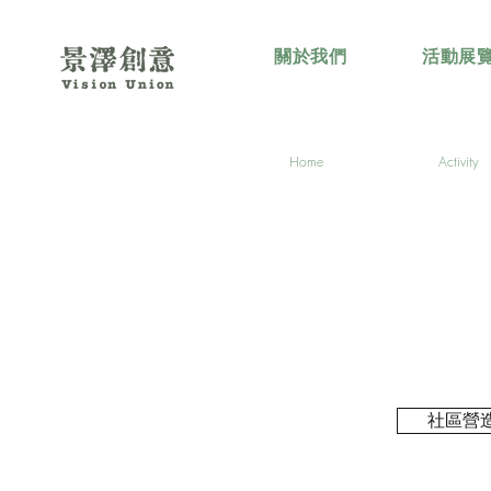
關於我們
活動展
Home
Activity
社區營