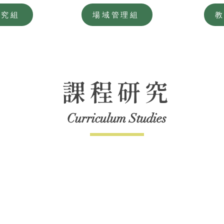
研究組
場域管理組
課程研究
Curriculum Studies