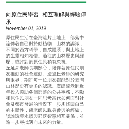
向原住⺠學習─相互理解與經驗傳
承
November 01, 2019
原住⺠⽣活在臺灣這片⼟地上，部落中
流傳著⾃⼰對於動植物、⼭林的認識，
不同於⻄⽅科學，⾃成體系，與⼟地上
的⽣靈相知相惜。過往的⼭林歷史與經
歷，或許對於原住⺠稍有忽視。
丘延亮老師⻑期關⼼，陪伴著原住⺠朋
友推動的社會運動。透過丘老師的研究
與眼界，期許每⼀位朋友都能對於臺灣
⼭林歷史有更多的認識。盧建銘老師近
年投入協助各個部落的公共事務，不斷
和原住⺠朋友⼀同思考當代如何⾯對社
會及都市發展的情況下⼀步步找回⾃⼰
的主體性，盧老師以親⾝參與的經驗，
談論環境永續與部落智慧相互關係，並
進⼀步尋找邁向未來的⼒量。