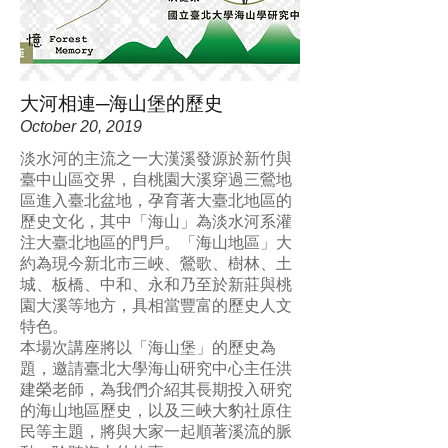
⼤河相連─海⼭堡的歷史
October 20, 2019
淡水河的主流之一大漢溪發源於新竹與
臺中山區交界，自桃園大溪穿過三鶯地
區進入臺北盆地，孕育著大臺北地區的
歷史文化，其中「海山」為淡水河系灌
注大臺北地區的門戶。「海山地區」大
約為現今新北市三峽、鶯歌、樹林、土
城、板橋、中和、永和乃至於新莊與桃
園大溪等地方，具相當豐富的歷史人文
特色。
本場次講座將以「海山堡」的歷史為
題，邀請臺北⼤學海⼭研究中⼼主任洪
建榮老師，為我們介紹其⻑期投入研究
的海⼭地區歷史，以及三峽⼤豹社原住
⺠等主題，將與大家一起順著溪流的脈