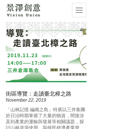
街區導覽：⾛讀臺北樟之路
November 22, 2019
「山林記憶 編織之島」特展以三井集團
於日治時期掌握了大量的物資，間接涉
及到產業的運輸與發展等相關議題，探
討山林資源使用、與殖⺠經濟產業發