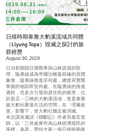
日殖時期泰雅大豹溪流域共同體
（Llyung Topa）毀滅之探討的族
群經歷
August 30, 2019
日治初期因日俄戰爭與山林資源的取
用，隘勇線成為帝國治權最前緣的具體
象徵，隘勇線推進至何處，總督府實際
掌握的地區即至何處。在隘勇線的推進
過程，也多次引發與原住民的衝突，位
於新店－三峽的大豹溪流域，曾是泰雅
族大豹社聚落生活的空間，在「理蕃政
策」影響下，使大豹社幾近被消滅。
本次講座邀請《橫斷記》作者高俊宏老
師，以「三井倉庫作為山林經濟殖民的
座標」為題，帶領大家一探日殖時期泰