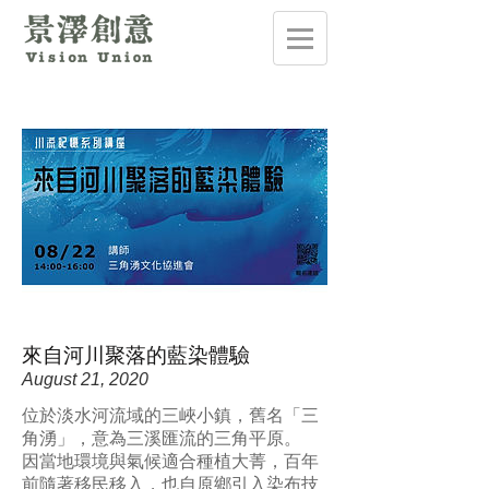
來自河川聚落的藍染體驗
August 21, 2020
位於淡水河流域的三峽小鎮，舊名「三
角湧」，意為三溪匯流的三角平原。
因當地環境與氣候適合種植大菁，百年
前隨著移民移入，也自原鄉引入染布技