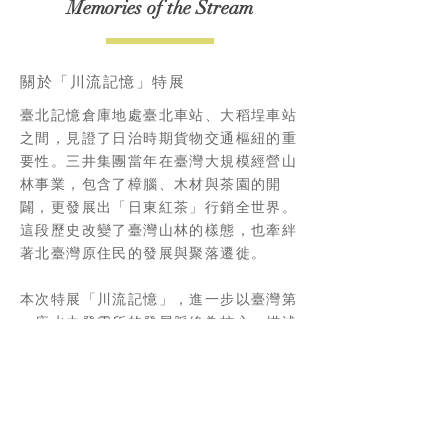
Memories of the Stream
關於「川流記憶」特展
臺北記憶倉庫地處臺北車站、大稻埕車站
之間，見證了日治時期貨物交通樞紐的重
要性。三井集團當年在臺灣大規模經營山
林事業，包含了樟腦、木材與茶園的開
闢，更發展出「日東紅茶」行銷全世界。
這段歷史改變了臺灣山林的樣態，也牽絆
著北臺灣原住民的發展與聚落遷徙。
本次特展「川流記憶」，進一步以臺灣第
一座水力發電所的發展脈絡為核心，描述
當水帶來了電，百年前的城市與山林走向
截然不同的生活樣貌，帶出山川環境與臺
北城聚落發展的緊密關係。
展場整體的空間意象以「龜山電廠」建築