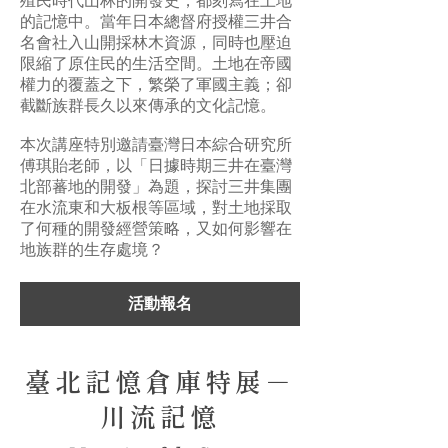
殖民時代山林的開發史，都刻寫在土地
的記憶中。當年日本總督府授權三井合
名會社入山開採林木資源，同時也壓迫
限縮了原住民的生活空間。土地在帝國
權力的覆蓋之下，繁榮了軍國主義；卻
截斷族群長久以來傳承的文化記憶。
本次講座特別邀請臺灣日本綜合研究所
傅琪貽老師，以「日據時期三井在臺灣
北部蕃地的開發」為題，探討三井集團
在水流東和大板根等區域，對土地採取
了何種的開發經營策略，又如何影響在
地族群的生存處境？
活動報名
臺北記憶倉庫特展－
川流記憶