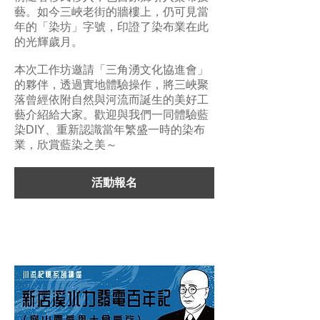
藝。如今三峽老街的牆樓上，仍可見當
年的「染坊」字號，印證了染布業在此
的光輝歲月。
本次工作坊邀請「三角湧文化協進會」
的夥伴，透過實地體驗操作，將三峽聚
落曾經依附自然與河流而誕生的美好工
藝介紹給大家。歡迎與我們一同體驗藍
染DIY、重新認識當年繁盛一時的染布
業，欣賞藍染之美～
活動報名