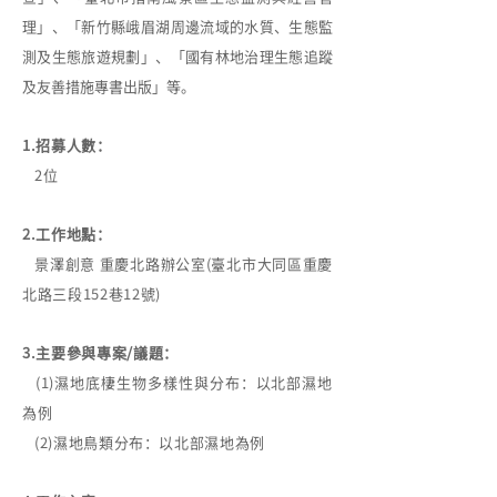
理」、「新竹縣峨眉湖周邊流域的水質、生態監
測及生態旅遊規劃」、「國有林地治理生態追蹤
及友善措施專書出版」等。
1.招募人數：
2位
2.工作地點：
景澤創意 重慶北路辦公室(臺北市大同區重慶
北路三段152巷12號)
3.主要參與專案/議題：
(1)濕地底棲生物多樣性與分布：以北部濕地
為例
(2)濕地鳥類分布：以北部濕地為例