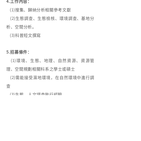
4.工作內容：
(1)搜集、歸納分析相關參考文獻
(2)生態調查、生態檢核、環境調查、基地分
析、空間分析。
(3)科普短文撰寫
5.招募條件：
(1)環境、生態、地理、自然資源、資源管
理、空間規劃相關科系之學士或碩士
(2)需能接受濕地環境，在自然環境中進行調
查
(3)生態、人文調查執行經驗
6.加分條件：
(1)對國土計劃、流域管理、生態檢核有興趣
者佳
(2)具研究室協助或參與經驗佳