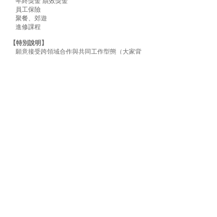
年終獎金 績效獎金
員工保險
聚餐、郊遊
進修課程
【特別說明】
願意接受跨領域合作與共同工作型態（大家背
景都不同）以及各種創新實驗的挑戰 （經常要做
沒做過的事）
詳見www.visionunion.com.tw 或FB：景澤創意
Vision Union、 貳拾號公民會所 、三時生活實驗
室
【應徵方式】
提供履歷、自傳、學經歷證明等相關文件
Email至HR@visionunion.com.tw 主旨請載明
「應徵職稱-應徵者姓名」
通過文件初審者將通知面試，未通過者不另行
通知