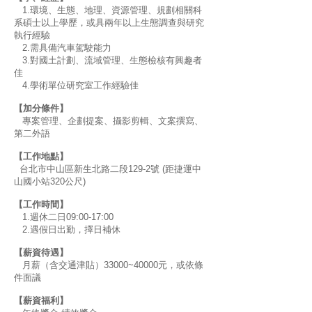
1.環境、生態、地理、資源管理、規劃相關科
系碩士以上學歷，或具兩年以上生態調查與研究
執行經驗
2.需具備汽車駕駛能力
3.對國土計劃、流域管理、生態檢核有興趣者
佳
4.學術單位研究室工作經驗佳
【加分條件】
專案管理、企劃提案、攝影剪輯、文案撰寫、
第二外語
【工作地點】
台北市中山區新生北路二段129-2號 (距捷運中
山國小站320公尺)
【工作時間】
1.週休二日09:00-17:00
2.遇假日出勤，擇日補休
【薪資待遇】
月薪（含交通津貼）33000~40000元，或依條
件面議
【薪資福利】