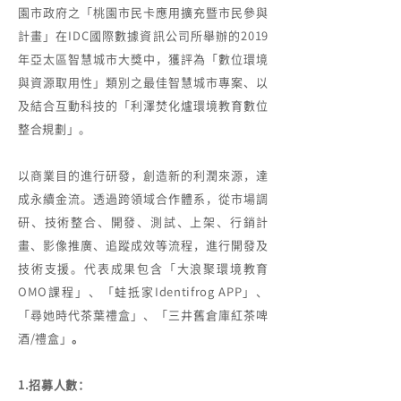
園市政府之「桃園市民卡應用擴充暨市民參與
計畫」在IDC國際數據資訊公司所舉辦的2019
年亞太區智慧城市大獎中，獲評為「數位環境
與資源取用性」類別之最佳智慧城市專案、以
及結合互動科技的「利澤焚化爐環境教育數位
整合規劃」。
以商業目的進行研發，創造新的利潤來源，達
成永續金流。透過跨領域合作體系，從市場調
研、技術整合、開發、測試、上架、行銷計
畫、影像推廣、追蹤成效等流程，進行開發及
技術支援。代表成果包含「大浪聚環境教育
OMO課程」、「蛙抵家Identifrog APP」、
「尋她時代茶葉禮盒」、「三井舊倉庫紅茶啤
酒/禮盒」
。
1.招募人數：