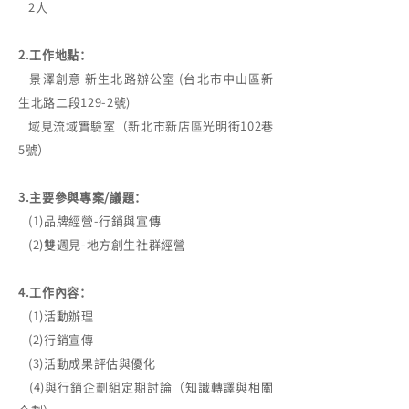
2人
2.工作地點：
景澤創意 新生北路辦公室 (台北市中山區新
生北路二段129-2號)
域見流域實驗室（新北市新店區光明街102巷
5號）
3.主要參與專案/議題：
(1)品牌經營-行銷與宣傳
(2)雙週見-地方創生社群經營
4.工作內容：
(1)活動辦理
(2)行銷宣傳
(3)活動成果評估與優化
(4)與行銷企劃組定期討論（知識轉譯與相關