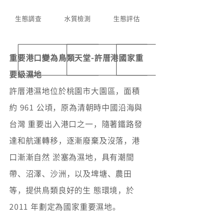
生態調查
水質檢測
生態評估
重要港口變為鳥類天堂-許厝港國家重
要級濕地
許厝港濕地位於桃園市大園區，面積
約 961 公頃，原為清朝時中國沿海與
台灣 重要出入港口之一，隨著鐵路發
達和航運轉移，逐漸廢棄及沒落，港
口漸漸自然 淤塞為濕地，具有潮間
帶、沼澤、沙洲，以及埤塘、農田
等，提供鳥類良好的生 態環境，於
2011 年劃定為國家重要濕地。