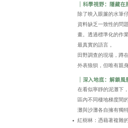
｜科學視野：隱藏在
除了映入眼簾的水筆
資料缺乏一致性的問題
畫。透過標準化的作業
最真實的語言 。
田野調查的現場，蹲
外表狼狽，但唯有親身
｜深入地底：解鎖風
在看似寧靜的泥灘下
區內不同棲地梯度間的
灘與沙灘各自擁有獨特
紅樹林：憑藉著複雜的