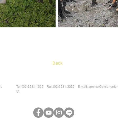
Back
ed
Tel: (02)2581-1365 Fax: (02)2581-3335 E-mail:
service@visionunio
號