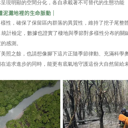
林呈現明顯的空間分化，各自承載著不可替代的生態功能
懂泥灘地裡的生命脈動｜
多樣性，確保了保留區內群落的異質性，維持了挖子尾整體
ANOVA 統計檢定，數據也證實了棲地與季節對多樣性分布的
度的感測。
下美照之餘，也請想像腳下這片正隨季節律動、充滿科學
們在追求進步的同時，能更有底氣地守護這份大自然留給