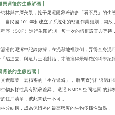
風景背後的生態解碼｜
仔純林與古厝美景，挖子尾還隱藏著許多「看不見」的生態
，自民國 101 年起建立了系統化的監測作業細則，開
程序（SOP）進行生態監測，每一次的樣框設置與等待
在濕滑的泥濘中記錄數據，在泥灘地裡跌倒，弄得全身泥
「陷進去」與這片土地對話，才能換得最精確的科學紀錄
景背後的生態密碼｜
，其實藏著一套精密的「生存邏輯」 。將調查資料透過科
生物多樣性具有顯著差異 。透過 NMDS 空間地圖 的
的住戶清單，彼此間缺一不可 。
林分結構，成為保留區內最高密度的生物多樣性熱點 。