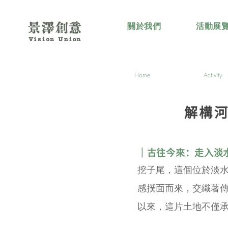
關於我們
活動展
Home
Activity
解構
｜古往今來：走入淡
挖子尾，這個位於淡水
感撲面而來，交織著傳
以來，這片土地不僅承