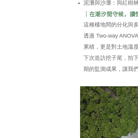
泥灘與沙灘：與紅樹
｜在潮汐間守候，讀
這種棲地間的分化與
透過 Two-way 
累積，更是對土地溫
下次造訪挖子尾，拍
期的監測成果，讓我