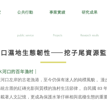
覽
公共行動
事業實績
研究成果
public service
Projects
Research results
河口濕地生態韌性——挖子尾資源
水河口的百年漁村｜
河口左岸的古老漁港，至今仍保有迷人的純樸風貌 。漫
統古厝的紅磚光影與質樸的漁村生活節律 。自民國 83 
載著人文記憶，更成為保護水筆仔林相與底棲生態的重要