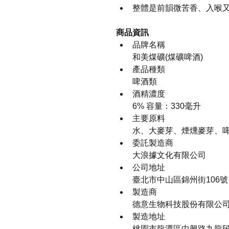
整體是前韻微苦香、入喉
商品資訊
品牌名稱 
和美煤礦(煤礦啤酒)
產品種類 
啤酒類
酒精濃度 
6% 容量：330毫升
主要原料 
水、大麥芽、煙燻麥芽、
委託製造商 
大浪據文化有限公司 
公司地址 
臺北市中山區錦州街106號
製造商 
德意生物科技股份有限公
製造地址 
桃園市龍潭區中興路九龍段1