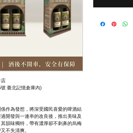
書店
5號 臺北記憶倉庫內)
關係作為發想，將深受國民喜愛的啤酒結
經過開發與一連串的改良後，推出美味及
。其韻味獨特，帶有濃厚卻不刺鼻的烏梅
密又不失清爽。