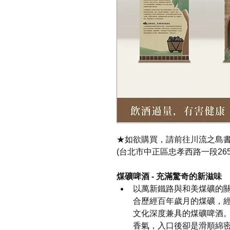
★如欲購買，請前往川流之島
(台北市中正區忠孝西路一段26
煤礦啤酒 - 充滿驚奇的新滋味
以萬新鐵路與和美煤礦的
合歷經百年歲月的煤礦，
文化深度兼具的煤礦啤酒
香氣，入口後卻是滑順綿