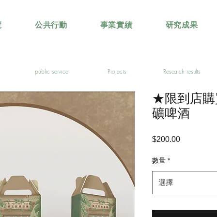
覽
公共行動
事業實績
研究成果
public service
Projects
Research results
★限到店購
礦啤酒
$200.00
價
格
數量
*
選擇