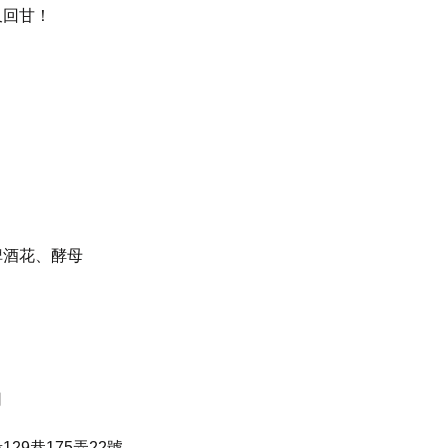
又回甘！
啤酒花、酵母
司
29巷175弄22號