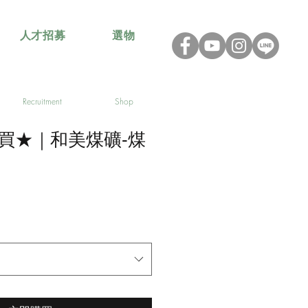
人才招募
選物
Recruitment
Shop
買★｜和美煤礦-煤