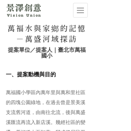
萬福水與家鄉的記憶
－萬盛河域探訪
提案單位／提案人｜臺北市萬福
國小
​一、提案動機與目的
萬福國小學區內萬年里與萬和里社區
的四塊公園綠地，在過去曾是景美溪
支流舊河道，由南往北流，後與萬盛
溪匯流再流入新店溪。幾經社區的變