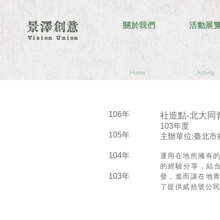
關於我們
活動展
Home
Activity
106年
社造點-北大同
103年度
105年
主辦單位:臺北市
104年
運用在地所擁有
的經驗分享，結
103年
發，進而讓在地
了提供貳拾號公