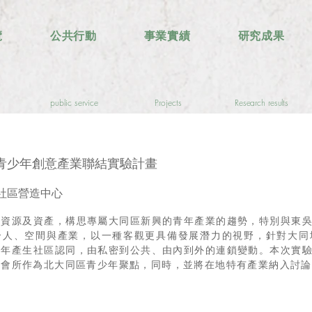
覽
公共行動
事業實績
研究成果
public service
Projects
Research results
青少年創意產業聯結實驗計畫
社區營造中心
的資源及資產，構思專屬大同區新興的青年產業的趨勢，特別與東
合人、空間與產業，以一種客觀更具備發展潛力的視野，針對大同
青年產生社區認同，由私密到公共、由內到外的連鎖變動。本次實
民會所作為北大同區青少年聚點，同時，並將在地特有產業納入討論