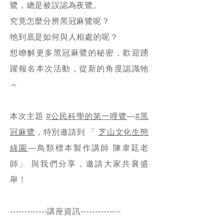
鷺，總是被誤認為夜鷺。
究竟怎麼分辨黑冠麻鷺呢？
牠到底是如何與人相處的呢？
想瞭解更多黑冠麻鷺的秘密，歡迎踴
躍報名本次活動，從新的角度認識牠
～
本次主題
#公民科學的第一哩鷺
—
#黑
冠麻鷺
，特別邀請到 「
芝山文化生態
綠園
—鳥類標本製作講師 陳韋廷老
師」 與我們分享，邀請大家共襄盛
舉！
-------------講座資訊--------------