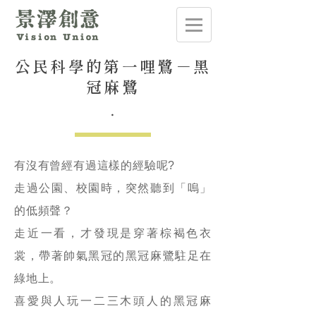
公民科學的第一哩鷺－黑
冠麻鷺
.
有沒有曾經有過這樣的經驗呢?
走過公園、校園時，突然聽到「嗚」
的低頻聲？
走近一看，才發現是穿著棕褐色衣
裳，帶著帥氣黑冠的黑冠麻鷺駐足在
綠地上。
喜愛與人玩一二三木頭人的黑冠麻