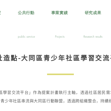
覽
公共行動
事業實績
研究成果
public service
Projects
Research results
社造點-大同區青少年社區學習交流
年社區學習交流平台」作為提案計畫執行主軸，透過社區居民
、青少年社區串流與大同區行動聯盟，透過跨組織整合，持續