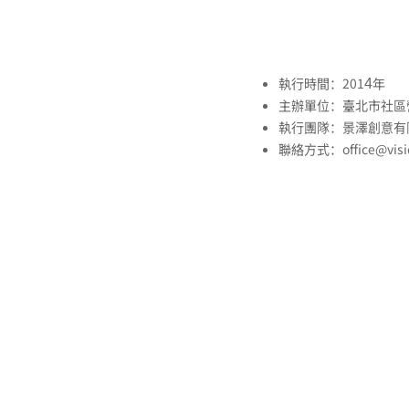
執行時間：201
年
​4
主辦單位：臺北市社區
執行團隊：景澤創意有
聯絡方式：
office@vis