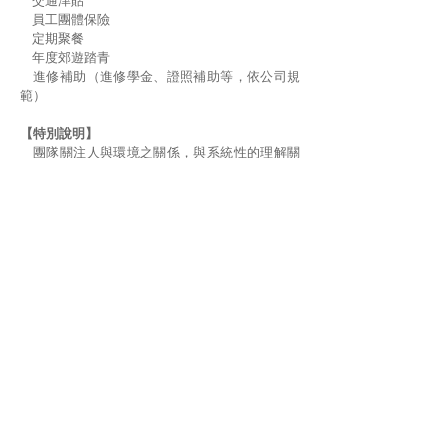
交通津貼
員工團體保險
定期聚餐
年度郊遊踏青
進修補助（進修學金、證照補助等，依公司規
範）
【特別說明】
團隊關注人與環境之關係，與系統性的理解關
注之議題
建議先行參閱團隊工作內容，詳見官網
www.visionunion.com.tw
[景澤創意] [轉角空間] [貳拾號公民會所] [三時
生活實驗室] [記憶倉庫] 等資訊
【應徵方式】
提供履歷、自傳、應徵動機、學經歷證明及任
何可證明個人工作能力等相關文件
E-mail 至
HR@visionunion.com.tw
主旨請載
明「應徵 環境藝術教育專員-應徵者姓名」
通過文件審核者將通知面試，未通過者不另行
通知，煩請見諒