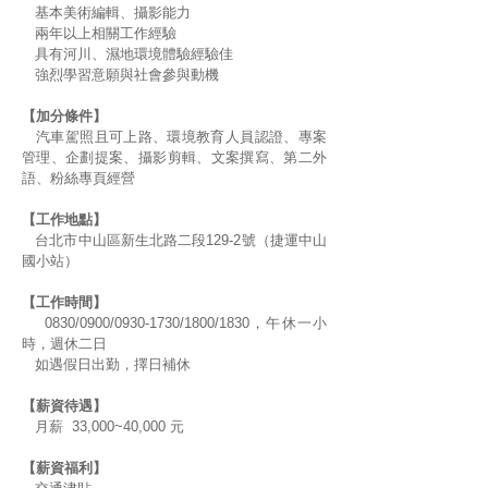
基本美術編輯、攝影能力
兩年以上相關工作經驗
具有河川、濕地環境體驗經驗佳
強烈學習意願與社會參與動機
【加分條件】
汽車駕照且可上路、環境教育人員認證、專案
管理、企劃提案、攝影剪輯、文案撰寫、第二外
語、粉絲專頁經營
【工作地點】
台北市中山區新生北路二段129-2號（捷運中山
國小站）
【工作時間】
0830/0900/0930-1730/1800/1830，午休一小
時，週休二日
如遇假日出勤，擇日補休
【薪資待遇】
月薪 33,000~40,000 元
【薪資福利】