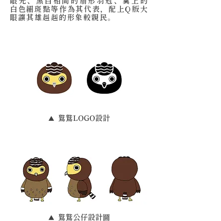
眼先、黑白相間的扇形羽冠、翼上的
白色細斑點等作為其代表，配上Q版大
眼讓其雄赳赳的形象較親民。
鷲鷲LOGO設計
▲
鷲鷲公仔設計圖
▲