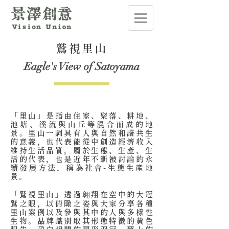
鷲視里山
Eagle's View of Satoyama
.
「里山」是指由住家、聚落、耕地、
池塘、溪流與山丘等混合而成的地
景。里山一詞具有人與自然和諧共生
的意義，也代表能從中創造經濟收入
維持生活品質，屬於生態、生產、生
活的代表，也是近年不斷被討論的永
續發展方法，稱為社會-生態生產地
景。
「鷲視里山」透過翱翔在空中的大冠
鷲之眼，以俯瞰之姿與大家分享各種
里山案例以及參與其中的人與多樣性
生物。品牌識別取其形態特徵的黃色