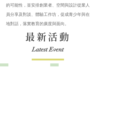
的可能性，並安排創業者、空間與設計從業人
員分享及對談、體驗工作坊，促成青少年與在
地對話，落實教育的廣度與面向。
最新活動
Latest Event
臺北市森林願景論壇
｜川流之島-流域學校｜春季培訓計畫