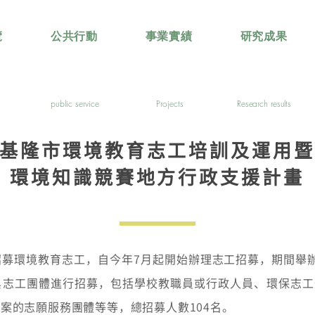
覽
公共行動
事業實績
研究成果
public service
Projects
Research results
基隆市環境教育志工培訓及運用暨
環境知識競賽地方行政支援計畫
募環境教育志工，自今年7月起開始辦理志工招募，期間舉
與志工團體進行招募，包括學校教職員或行政人員、環保志工
案的志願服務團體等等，總招募人數104名。