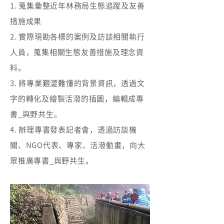
1. 蒐集彙整近年林務局生態追蹤及友善
措施成果
2. 實際現勘各標的案例及訪談相關執行
人員，蒐集相關生態友善措施及理念資
料。
3. 將專業艱澀難懂的背景資訊，透過文
字的轉化及繪製活潑的插圖，編輯成專
書_與野共生。
4. 辦理專書發表記者會，透過訪談機
關、NGO代表、專家、活潑動畫，向大
眾推廣專書_與野共生。