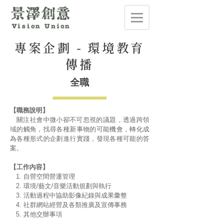
專案企劃 - 環境教育
傳播
全職
【職務說明】
關注社會中微小卻不可忽視的議題，透過跨領
域的觸角，找尋各種新事物的可能機會，轉化成
為各種形式的企劃進行實踐，發現各種可能的答
案。
【工作內容】
1. 自營空間營運管理
2. 環境/藝文/音樂活動規劃與執行
3. 活動過程中協助影像紀錄與成果彙整
4. 社群網站經營及各類推廣及宣傳事務
5. 其他交辦事項