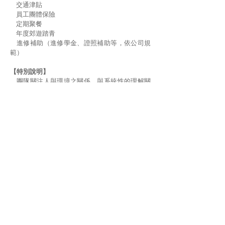
交通津貼
員工團體保險
定期聚餐
年度郊遊踏青
進修補助（進修學金、證照補助等，依公司規
範）
【特別說明】
團隊關注人與環境之關係，與系統性的理解關
注之議題
建議先行參閱團隊工作內容，詳見官網
www.visionunion.com.tw
[景澤創意] [轉角空間] [貳拾號公民會所] [三時
生活實驗室] [記憶倉庫] 等資訊
【應徵方式】
提供履歷、自傳、應徵動機、學經歷證明及任
何可證明個人工作能力等相關文件
E-mail 至
HR@visionunion.com.tw
主旨請載
明「應徵 專案企劃環境教育傳播-應徵者姓名」
通過文件審核者將通知面試，未通過者不另行
通知，煩請見諒