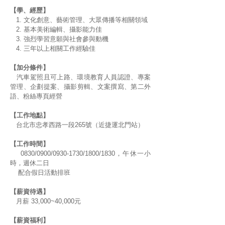
【學、經歷】
1. 文化創意、藝術管理、大眾傳播等相關領域
2. 基本美術編輯、攝影能力佳
3. 強烈學習意願與社會參與動機
4. 三年以上相關工作經驗佳
【加分條件】
汽車駕照且可上路、環境教育人員認證、專案
管理、企劃提案、攝影剪輯、文案撰寫、第二外
語、粉絲專頁經營
【工作地點】
台北市忠孝西路一段265號（近捷運北門站）
【工作時間】
0830/0900/0930-1730/1800/1830，午休一小
時，週休二日
配合假日活動排班
【薪資待遇】
月薪 33,000~40,000元
【薪資福利】