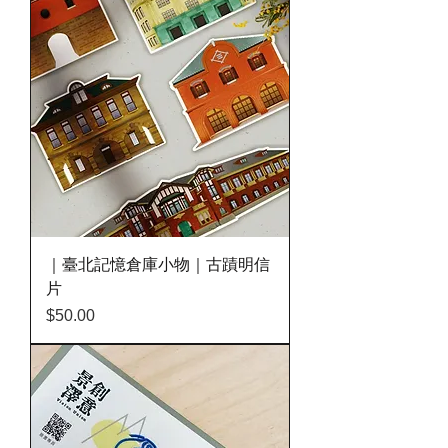
｜臺北記憶倉庫小物｜古蹟明信
片
價格
$50.00