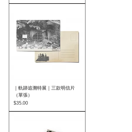
｜軌跡追溯特展｜三款明信片
（單張）
價格
$35.00