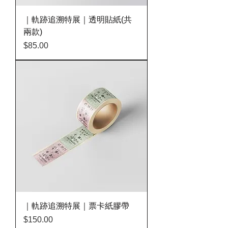
｜軌跡追溯特展｜透明貼紙(共
兩款)
價格
$85.00
｜軌跡追溯特展｜票卡紙膠帶
價格
$150.00