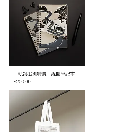
｜軌跡追溯特展｜線圈筆記本
價格
$200.00