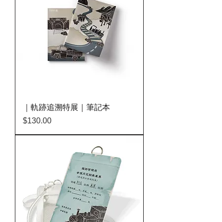
｜軌跡追溯特展｜筆記本
價格
$130.00