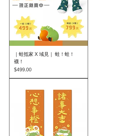
｜蛙抵家 X 域見｜ 蛙！蛙！
襪！
價格
$499.00