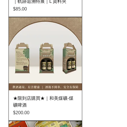
｜軌跡追溯特展｜L 資料夾
價格
$85.00
★限到店購買★｜和美煤礦-煤
礦啤酒
價格
$200.00