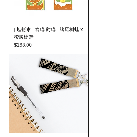
| 蛙抵家 | 春聯 對聯 - 諸羅樹蛙 x
橙腹樹蛙
價格
$168.00