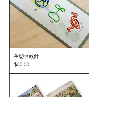
生態迴紋針
價格
$30.00