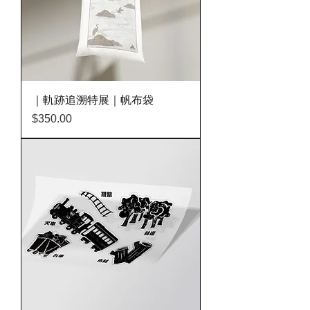
｜軌跡追溯特展｜帆布袋
價格
$350.00