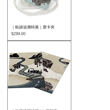
｜軌跡追溯特展｜票卡夾
價格
$299.00