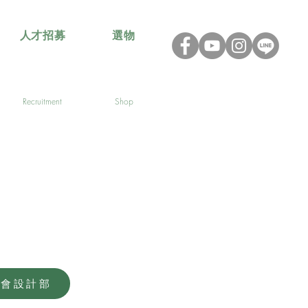
人才招募
選物
Recruitment
Shop
社會設計部