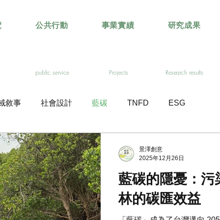
覽
公共行動
事業實績
研究成果
public service
Projects
Research results
域敘事
社會設計
藍碳
TNFD
ESG
景澤創意
2025年12月26日
藍碳的隱憂：污
林的碳匯效益
「藍碳」成為了台灣邁向 20