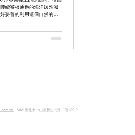
部陸續審核通過的海洋碳匯減
備好妥善的利用這個自然的碳
理論上，紅樹林擁有極高的初級
境，是自然界最高效的碳庫之
處紅樹林濕地，眼前的景象卻
之下，經常可見 紅樹林的根
的底泥更夾雜著一股濃烈生活
 「這不只是感官上的不適，
質消減紅樹林的碳匯。」 看
入碳循環 受到污染的紅樹林
林之所以能將碳封存數百年，
這讓微生物分解有機質的速度
許大量的塑膠垃圾與富含營養
我們實際上正在強行改變這個
已經很明確地指出了兩大風
n.com.tw
​ Add: 臺北市中山區新生北路二段129-2
瓶、
plastics）後進入沉積物，會