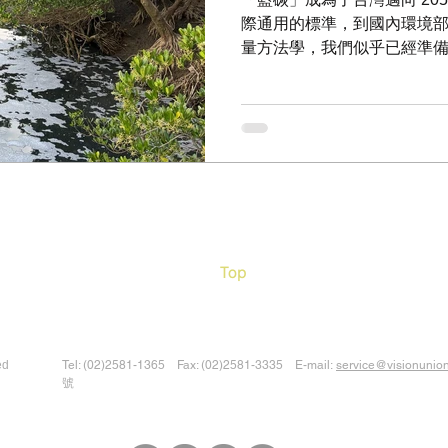
際通用的標準，到國內環境
量方法學，我們似乎已經準
庫。 數據背後的現場真相 
生產力與獨特的厭氧沉積環
一。然而，今年實際走訪幾
令人擔憂。在茂密的綠色樹冠
系滿佈塑膠垃圾 ，部分區域
污水與工業排放交織的氣味。
最新研究更指出，這將可能實
不見的化學崩壞：當污染物介
可能從碳匯轉換成碳源 紅樹
Top
仰賴的是土壤的缺氧環境，
變得極慢。但是，當我們容
鹽的廢水進入這個系統時，
微妙的化學平衡。 科學證據
ed
Tel: (02)2581-1365 Fax: (02)2581-3335 E-mail:
service@visionunio
險： 1. 塑膠微粒的催化作用： 那些卡在氣根上的塑膠
號
碎屑，在裂解成微塑膠（Micro
改變微生物