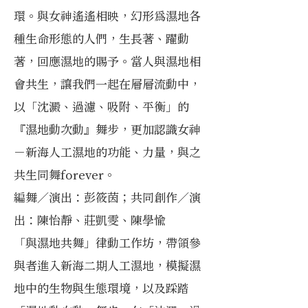
環。與女神遙遙相映，幻形為濕地各
種生命形態的人們，生長著、躍動
著，回應濕地的賜予。當人與濕地相
會共生，讓我們一起在層層流動中，
以「沈澱、過濾、吸附、平衡」的
『濕地動次動』舞步，更加認識女神
－新海人工濕地的功能、力量，與之
共生同舞forever。
編舞／演出：彭筱茵；共同創作／演
出：陳怡靜、莊凱雯、陳學愉
「與濕地共舞」律動工作坊，帶領參
與者進入新海二期人工濕地，模擬濕
地中的生物與生態環境，以及踩踏