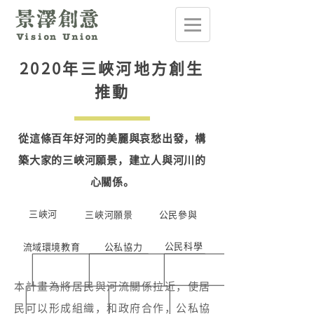
2020年三峽河地方創生
推動
從這條百年好河的美麗與哀愁出發，構
築大家的三峽河願景，建立人與河川的
心關係。
三峽河
三峽河願景
公民參與
公民科學
流域環境教育
​公私協力
本計畫為將居民與河流關係拉近，使居
民可以形成組織，和政府合作，公私協