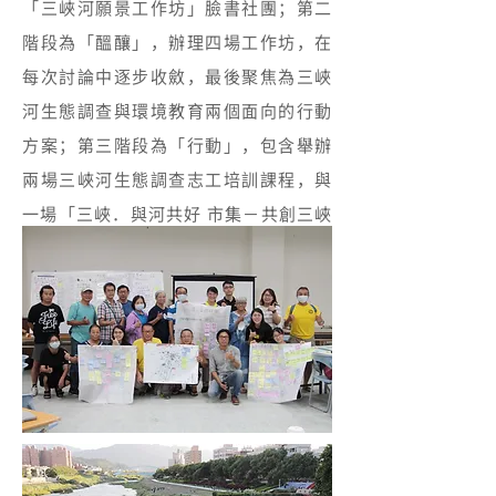
「三峽河願景工作坊」臉書社團；第二
階段為「醞釀」，辦理四場工作坊，在
每次討論中逐步收斂，最後聚焦為三峽
河生態調查與環境教育兩個面向的行動
方案；第三階段為「行動」，包含舉辦
兩場三峽河生態調查志工培訓課程，與
一場「三峽．與河共好 市集－共創三峽
河願景」，邀請在地學校展現河川教育
成果，亦舉辦親子河川教育活動、賞鳥
活動，並安排在地學生表演、在地美
食，當天吸引千人湧入參與。上述種種
皆期盼將對河流的關注，向下扎根，由
在地做起，故事未完待續……。