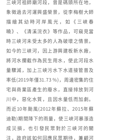
三峽河祖師廟河段，曾是碼頭所在地，
象徵過去河運興盛榮景，從李梅樹大師
描繪其幼時河岸風光，如《三峽春
曉》、《清溪浣衣》等作品，可窺見當
時三峽河未受太多的人為破壞之情景。
如今的三峽河，因上游興建板新水廠，
將河水攔截作為民生用水，使此河段水
量驟減，加上三峽污水下水道接管普及
率低(2019年僅31.73 %)，周邊密集的住
宅與商業區產生的廢水，直接排放到河
川中，惡化水質，且因水量低而加劇。
而近10年颱風(2012年蘇拉、2015年蘇
迪勒)期間降下的雨量，使三峽河暴漲造
成災損，也引發民眾對於三峽河的關
注，政府該如何回應民眾期待，兼顧河