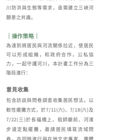
川防洪與生態等需求，亟需建立三峽河
願景之共識。
｜操作策略｜
為達到將居民與河流關係拉近，使居民
可以形成組織，和政府合作，公私協
力，一起守護河川，本計畫工作分為三
階段進行：
意見收集
包含訪談與問卷調查收集居民想法。以
軟性擺攤方式，於7/11(六)、7/18(六)及
7/22(三)於長福橋上、祖師廟前、河濱
步道定點擺攤，邀請居民填寫流域問
卷。亦同時進行與在地文史專家、團體