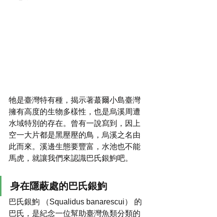
牠是臺灣特有種，揭示著蕞爾小島臺灣
擁有高度的生物多樣性，也是烏溪周遭
水域特別的存在。曾有一說寫到，因上
空一大片都是黑壓壓的鳥，烏溪之名由
此而來。溪邊生態要豐富，水池也不能
馬虎，就讓我們來認識巴氏銀鮈吧。
身在隱蔽處的巴氏銀鮈
巴氏銀鮈 （Squalidus banarescui） 的
巴氏，是紀念一位幫助臺灣魚類分類的