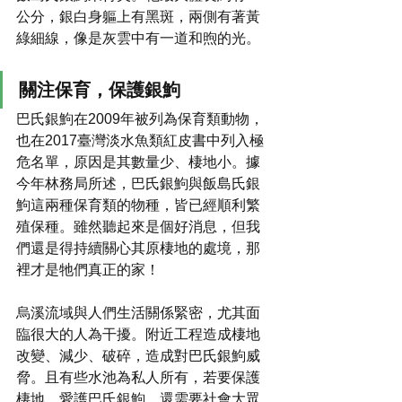
公分，銀白身軀上有黑斑，兩側有著黃
綠細線，像是灰雲中有一道和煦的光。
關注保育，保護銀鮈
巴氏銀鮈在2009年被列為保育類動物，
也在2017臺灣淡水魚類紅皮書中列入極
危名單，原因是其數量少、棲地小。據
今年林務局所述，巴氏銀鮈與飯島氏銀
鮈這兩種保育類的物種，皆已經順利繁
殖保種。雖然聽起來是個好消息，但我
們還是得持續關心其原棲地的處境，那
裡才是牠們真正的家！
烏溪流域與人們生活關係緊密，尤其面
臨很大的人為干擾。附近工程造成棲地
改變、減少、破碎，造成對巴氏銀鮈威
脅。且有些水池為私人所有，若要保護
棲地、愛護巴氏銀鮈，還需要社會大眾