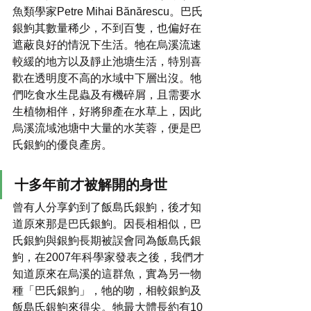
魚類學家Petre Mihai Bănărescu。巴氏
銀鮈其數量稀少，不到百隻，也偏好在
遮蔽良好的情況下生活。牠在烏溪流速
較緩的地方以及靜止池塘生活，特別喜
歡在透明度不高的水域中下層出沒。牠
們吃食水生昆蟲及有機碎屑，且需要水
生植物相伴，好將卵產在水草上，因此
烏溪流域池塘中大量的水芙蓉，便是巴
氏銀鮈的優良產房。
十多年前才被解開的身世
曾有人分享釣到了飯島氏銀鮈，後才知
道原來那是巴氏銀鮈。因長相相似，巴
氏銀鮈與銀鮈長期被誤會同為飯島氏銀
鮈，在2007年科學家發表之後，我們才
知道原來在烏溪的這群魚，實為另一物
種「巴氏銀鮈」，牠的吻，相較銀鮈及
飯島氏銀鮈來得尖。牠最大體長約有10