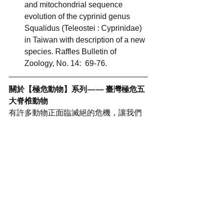
and mitochondrial sequence 
evolution of the cyprinid genus 
Squalidus (Teleostei : Cyprinidae) 
in Taiwan with description of a new 
species. Raffles Bulletin of 
Zoology, No. 14:  69-76.
關於【極危動物】系列 — — 臺灣極危五
大脊椎動物
有許多動物正面臨滅絕的危機，讓我們
看看牠們、想想牠們的處境，進而在生
活中選出一個良善相處的方式吧！
臺灣極危五大脊椎動物們來自農委會特
有生物研究保育中心與林務局發表的
「紅皮書名錄」，這名錄讓我們更了解
牠們生存受威脅的狀況，而五大類群包
含陸域哺乳類、鳥類、陸域爬行類、兩
生類、淡水魚類，共評估617種，其中極
危的動物就有15種！