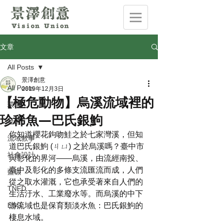
文章
All Posts
景澤創意
All Posts
2019年12月3日
【極危動物】烏溪流域裡的
環境
珍稀魚—巴氏銀鮈
社區
你知道櫻花鉤吻鮭之於七家灣溪，但知
流域敘事
道巴氏銀鮈 (ㄐㄩ) 之於烏溪嗎？臺中市
社會設計
與彰化的界河——烏溪，由流經南投、
臺中及彰化的多條支流匯流而成，人們
藍碳
從之取水灌溉，它也承受著來自人們的
TNFD
生活汙水、工業廢水等。而烏溪的中下
ESG
游流域也是保育類淡水魚：巴氏銀鮈的
棲息水域。