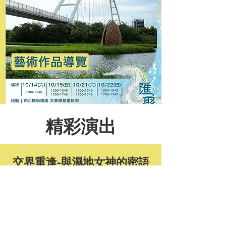
精彩演出
交界重逢-與濕地女神的密語
Rendezvous with the Wetland​
交界，當兩種「不同」匯聚，方向和空間成形，
出現了分野和界線，溝通和流動也對應而生。乘
載著上中下游的流、兩條溪流的匯、人工與自然