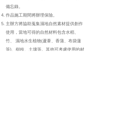
備忘錄。
作品施工期間將辦理保險。
主辦方將協助蒐集濕地自然素材提供創作
使用，當地可得的自然材料包含水稻、
竹、 濕地水生植物(蘆葦、香蒲、布袋蓮
等)、樹枝、土壤等。其他可考慮使用的材
料包含 麻繩、網子、天然纖維布料、木頭
或其他回收再利用的材料。作品施作時若
有需求，主辦方可視狀況提供現有的器材
與工具。
大漢溪濕地生態廊道服務中心有自行車可
提供借用騎乘。
● 辦理單位
指導單位：新北市政府