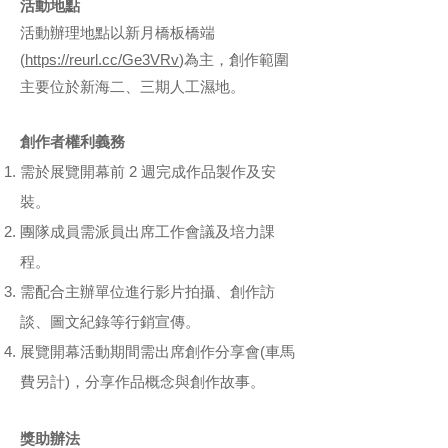
活動地點
活動辦理地點以新月橋板橋端
(
https://reurl.cc/Ge3VRv
)為主，創作範圍
主要位於新海二、三期人工濕地。
創作者權利義務
需於展覽開幕前 2 週完成作品製作及安
裝。
團隊成員需派員出席工作會議及培力課
程。
需配合主辦單位進行影片拍攝、創作訪
談、圖文紀錄等行銷宣傳。
展覽開幕活動期間需出席創作分享會(車馬
費另計)，分享作品概念與創作故事。
獎助辦法