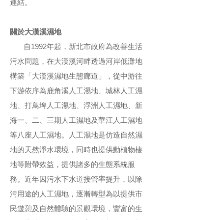
連結。
關於大漢溪濕地
自1992年起，新北市政府為改善生活
污水問題，在大漢溪河畔透過河岸低灘地
構築「大漢溪濕地生態廊道」，從中游往
下游依序為鹿角溪人工濕地、城林人工濕
地、打鳥埤人工濕地、浮洲人工濕地、新
海一、二、三期人工濕地及華江人工濕地
等八座人工濕地。人工濕地是仿造自然濕
地的天然淨水環境，同時也提供動植物棲
地等附帶效益，提供諸多的生態系統服
務。近年因污水下水道接管率提升，以除
污用途的人工濕地，逐漸轉型為以提供市
民遊憩及自然體驗的景觀環境，豐富的生