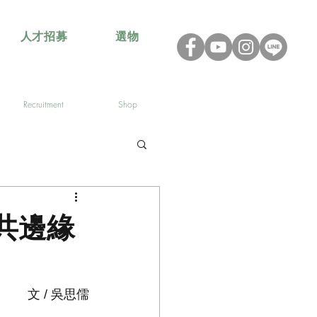
人才招募
選物
Recruitment
Shop
共邊緣
文 / 吳思儒