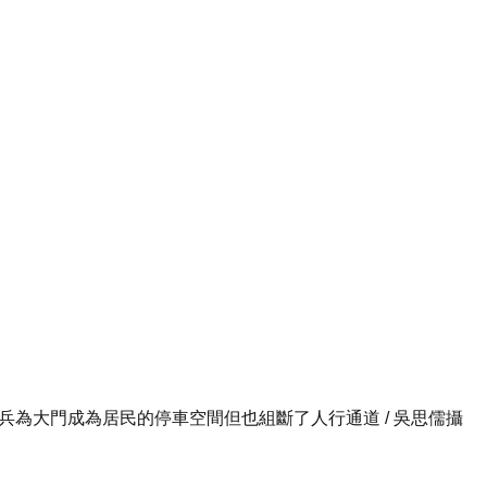
兵為大門成為居民的停車空間但也組斷了人行通道 / 吳思儒攝