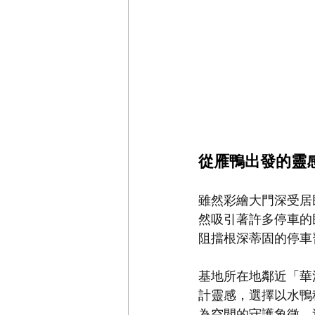
從雁鴨出發的靈
雖然彩繪大門深受居
然吸引著許多停車的
阻擋根深蒂固的停車
基地所在地鄰近「華
計靈感，選擇以水鴨
為空間的守護象徵。