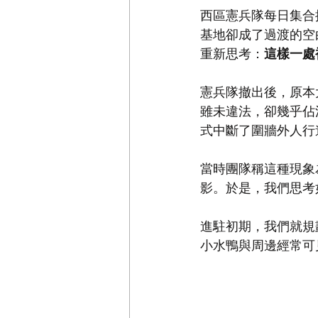
西區憲兵隊每日集合
基地卻成了過渡的空
重新思考：
這樣一處
憲兵隊撤出後，原本
雖未違法，卻幾乎佔
式中斷了圍牆外人行
當時團隊稱這種現象
影。於是，我們思考
進駐初期，我們就規
小水鴨與周邊經常可