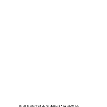
周邊為華江國小的通學路/ 吳思儒 攝