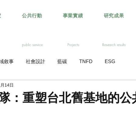
覽
公共行動
事業實績
研究成果
public service
Projects
Research results
域敘事
社會設計
藍碳
TNFD
ESG
1月14日
隊：重塑台北舊基地的公