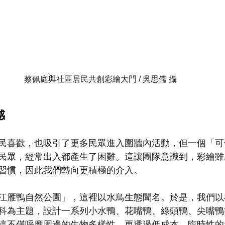
蔡佩庭與社區居民共創彩繪大門 / 吳思儒 攝 
感
民喜歡，也吸引了更多民眾進入圍牆內活動，但一個「可
民眾，經常出入都產生了困難。這讓團隊意識到，彩繪雖
習慣，因此我們轉向更積極的介入。
江雁鴨自然公園」，這裡以水鳥生態聞名。於是，我們以
科為主題，設計一系列小水鴨、花嘴鴨、綠頭鴨、尖嘴鴨
這不僅呼應周邊的生物多樣性，更透過低成本、臨時性的