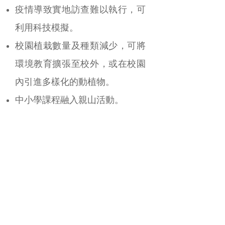
疫情導致實地訪查難以執行，可
利用科技模擬。
校園植栽數量及種類減少，可將
環境教育擴張至校外，或在校園
內引進多樣化的動植物。
中小學課程融入親山活動。
生態保育與監測
現況問題
行道樹管理應降低更換頻率，並
重視育林及育苗。